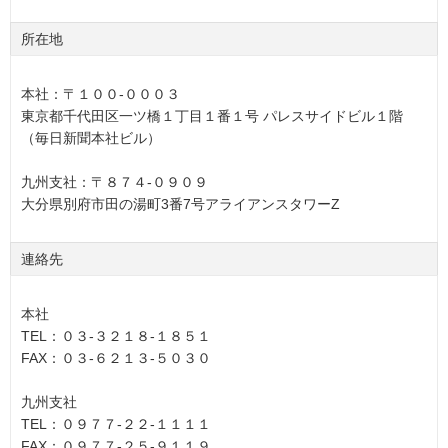
所在地
本社：〒１００-０００３
東京都千代田区一ツ橋１丁目１番１号 パレスサイドビル１階
（毎日新聞本社ビル）
九州支社：〒８７４-０９０９
大分県別府市田の湯町3番7号アライアンスタワーZ
連絡先
本社
TEL：０３-３２１８-１８５１
FAX：０３-６２１３-５０３０
九州支社
TEL：０９７７-２２-１１１１
FAX：０９７７-２５-９１１９